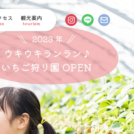
クセス
観光案内
ss
tourism